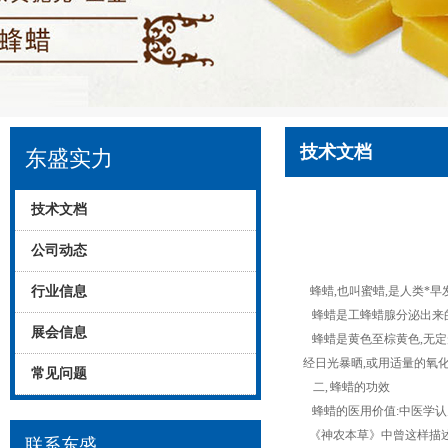
技术文档
东盛实力
技术文档
公司动态
行业信息
蜂蜡,也叫蜜蜡,是人类*早
蜂蜡是工蜂蜡腺分泌出来的
展会信息
蜂蜡是黄色至棕黄色,无定形
经日光暴晒,或用适量的氧化
常见问题
二, 蜂蜡的功效
蜂蜡的医用价值:中医学认为,
《神农本草》中曾这样描述:
联系东盛