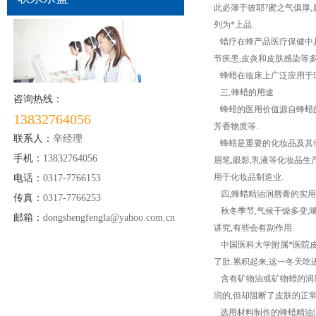
此必薄于彼耶?蜜之气俱厚,
列为*上品.
蜡疗在蜂产品医疗保健中具有
节疾患,皮炎和皮肤感染等
蜂蜡在临床上广泛应用于理疗
三, 蜂蜡的用途
咨询热线：
蜂蜡的医用价值源自蜂蜡的
13832764056
芳香物质等.
联系人：
辛经理
蜂蜡是重要的化妆品及其他工
手机：
13832764056
眉笔,眼影,乳液等化妆品生
用于化妆品制造业.
电话：
0317-7766153
四,蜂蜡精油润唇膏的实
传真：
0317-7766253
秋冬季节,气候干燥多变,嘴
邮箱：
dongshengfengla@yahoo.com.cn
讲究,有些会有副作用.
中国医科大学附属*医院皮
了肚.累积起来,这一冬天吃
含有矿物油或矿物蜡的润唇
润的,但却阻断了皮肤的正常
选用材料制作的蜂蜡精油润