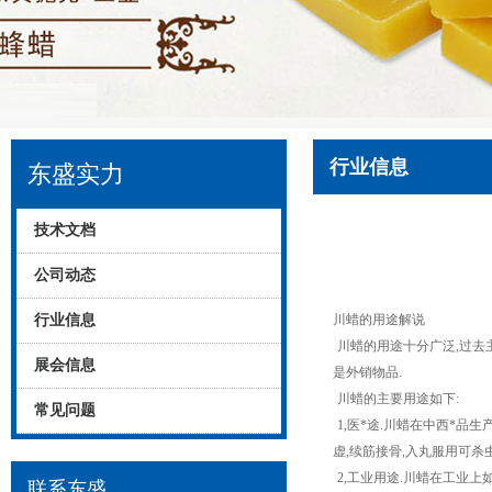
行业信息
东盛实力
技术文档
公司动态
行业信息
川蜡的用途解说
川蜡的用途十分广泛,过去主
展会信息
是外销物品.
川蜡的主要用途如下:
常见问题
1,医*途.川蜡在中西*品
虚,续筋接骨,入丸服用可杀
2,工业用途.川蜡在工业上
联系东盛