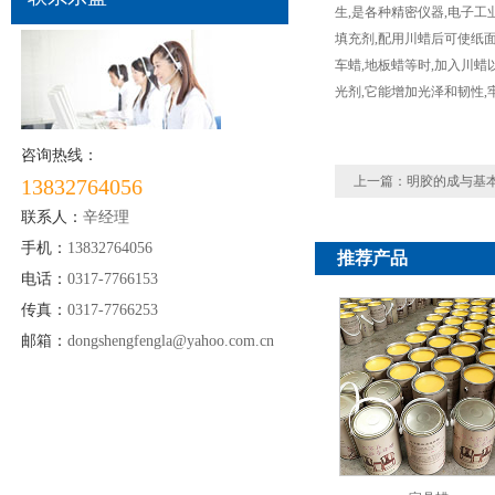
生,是各种精密仪器,电子
填充剂,配用川蜡后可使纸面
车蜡,地板蜡等时,加入川蜡
光剂,它能增加光泽和韧性,牢
咨询热线：
上一篇：
明胶的成与基
13832764056
联系人：
辛经理
手机：
13832764056
推荐产品
电话：
0317-7766153
传真：
0317-7766253
邮箱：
dongshengfengla@yahoo.com.cn