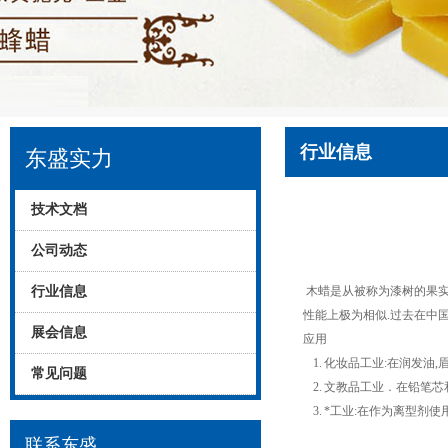
行业信息
东盛实力
技术文档
公司动态
行业信息
木蜡是从被称为漆树的果实
性能上极为相似.过去在中国
展会信息
应用
1. 化妆品工业:在润发油
常见问题
2. 文教品工业．在铅笔
3. *工业:在作为离型剂
联系东盛