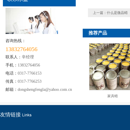
上一篇：
什么是微晶蜡
推荐产品
咨询热线：
13832764056
联系人：
辛经理
手机：
13832764056
电话：
0317-7766153
传真：
0317-7766253
邮箱：
dongshengfengla@yahoo.com.cn
家具蜡
友情链接