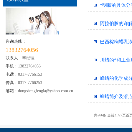
*明胶的具体分
阿拉伯胶的详
咨询热线：
巴西棕榈蜡乳
13832764056
联系人：
辛经理
川蜡的*和工业
手机：
13832764056
电话：
0317-7766153
蜂蜡的化学成
传真：
0317-7766253
邮箱：
dongshengfengla@yahoo.com.cn
蜂蜡简介及溶
共266条 当前21/27页
首