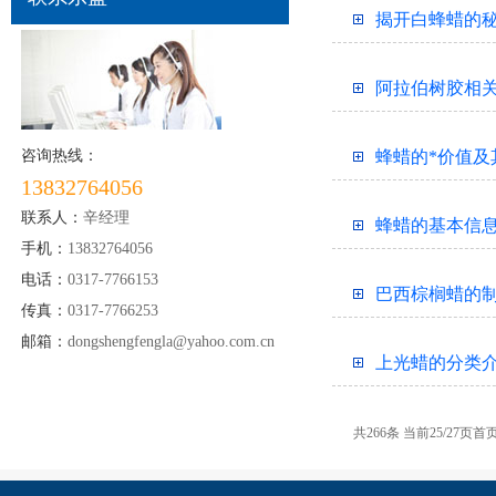
揭开白蜂蜡的
阿拉伯树胶相
咨询热线：
蜂蜡的*价值及
13832764056
联系人：
辛经理
蜂蜡的基本信
手机：
13832764056
电话：
0317-7766153
巴西棕榈蜡的
传真：
0317-7766253
邮箱：
dongshengfengla@yahoo.com.cn
上光蜡的分类
共266条 当前25/27页
首